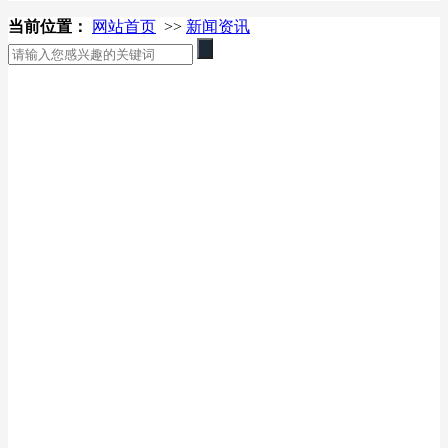
当前位置：
网站首页
>>
新闻资讯
奥斯威石油设备有限公司未
来发展
07-25
奥斯威防坠网尺寸
07-25