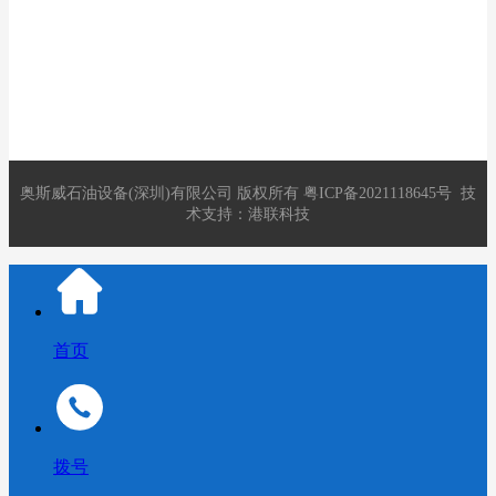
邮件：2891821280@qq.com
地址：深圳市龙华区观澜街道库坑社区库坑同富裕工业区13号C
栋
奥斯威石油设备(深圳)有限公司
版权所有
粤ICP备2021118645号
技
术支持：
港联科技
首页
拨号