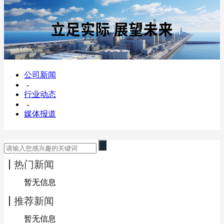
公司新闻
-
行业动态
-
媒体报道
热门新闻
暂无信息
推荐新闻
暂无信息