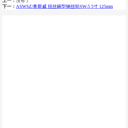
上一：
没有了
下一：
ASWSZ/奥斯威 扭丝碗型钢丝轮SW-5 5寸 125mm
关于我们
新闻资讯
产品中心
联系我们
微信扫码联系我们
工作时间: 周一至周五
9:00-18:00
联系人：叶经理
手机：199 2444 3667