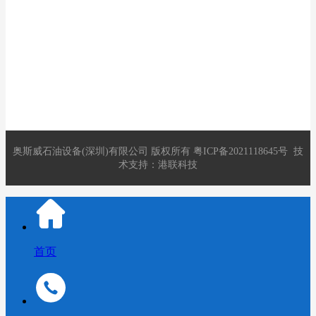
电话：0755-88271227
邮件：2891821280@qq.com
地址：深圳市龙华区观澜街道库坑社区库坑同富裕工业区13号C
栋
奥斯威石油设备(深圳)有限公司
版权所有
粤ICP备2021118645号
技
术支持：
港联科技
首页