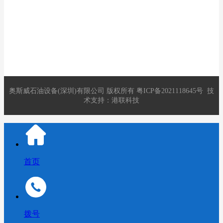
邮件：2891821280@qq.com
地址：深圳市龙华区观澜街道库坑社区库坑同富裕工业区13号C
栋
奥斯威石油设备(深圳)有限公司
版权所有
粤ICP备2021118645号
技
术支持：
港联科技
首页
拨号