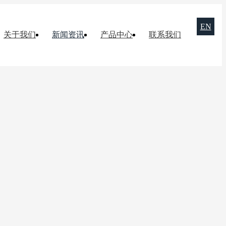
EN
关于我们
新闻资讯
产品中心
联系我们