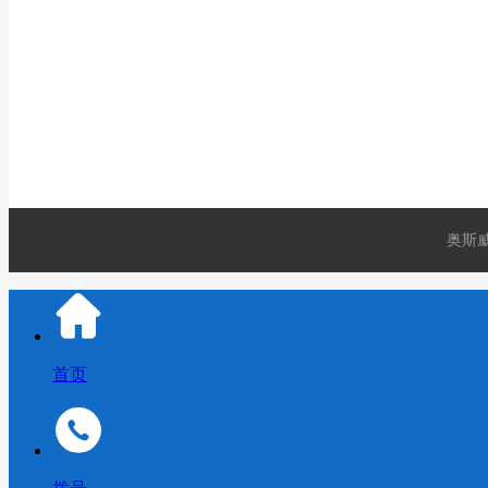
奥斯
首页