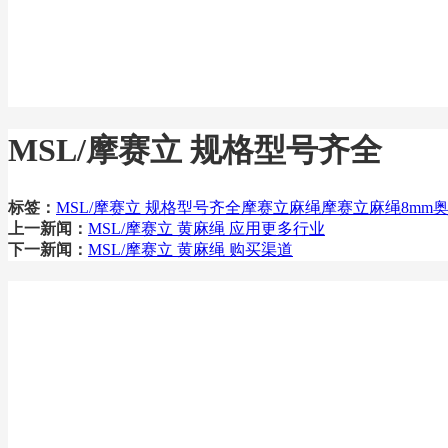
MSL/摩赛立 规格型号齐全
标签：
MSL/摩赛立 规格型号齐全
摩赛立麻绳
摩赛立麻绳8mm
奥
上一新闻：
MSL/摩赛立 黄麻绳 应用更多行业
下一新闻：
MSL/摩赛立 黄麻绳 购买渠道
关于我们
新闻资讯
产品中心
公司新闻
打磨除锈
行业动态
绳索捆材
媒体报道
五金工具