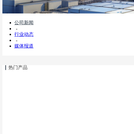
公司新闻
-
行业动态
-
媒体报道
热门产品