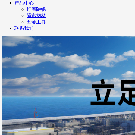
产品中心
打磨除锈
绳索捆材
五金工具
联系我们