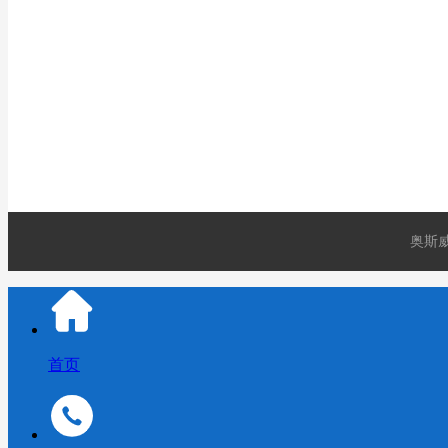
媒体报道
五金工具
奥斯
首页