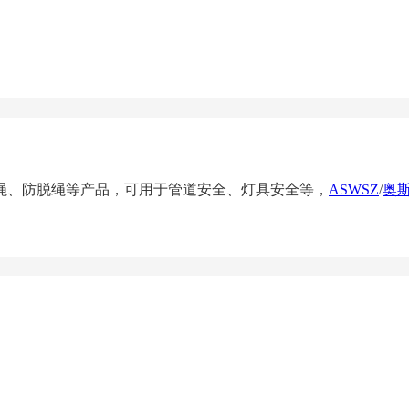
绳、防脱绳等产品，可用于管道安全、灯具安全等，
ASWSZ
/
奥
联系我们