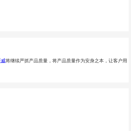
斯威
将继续严抓产品质量，将产品质量作为安身之本，让客户用
工作时间: 周一至周五
9:00-18:00
联系人：叶经理