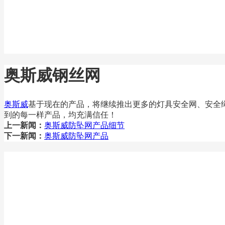
奥斯威钢丝网
奥斯威
基于现在的产品，将继续推出更多的灯具安全网、安全
到的每一样产品，均充满信任！
上一新闻：
奥斯威防坠网产品细节
下一新闻：
奥斯威防坠网产品
关于我们
新闻资讯
产品中心
公司新闻
打磨除锈
行业动态
绳索捆材