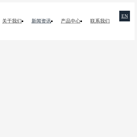
EN
关于我们
新闻资讯
产品中心
联系我们